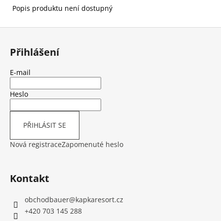
Popis produktu není dostupný
Z
á
Přihlášení
p
a
E-mail
t
í
Heslo
PŘIHLÁSIT SE
Nová registrace
Zapomenuté heslo
Kontakt
obchodbauer
@
kapkaresort.cz
+420 703 145 288