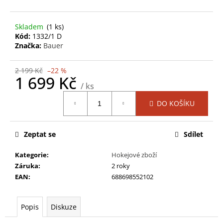
č
u
j
Skladem
(1 ks)
e
Kód:
1332/1 D
m
Značka:
Bauer
e
2 199 Kč
–22 %
1 699 Kč
HŮL
/ ks
BAUER
Měrná
S23
DO KOŠÍKU
cena:
VAPOR
X4
GRIP
Zeptat se
Sdílet
STK-
INT
Kategorie
:
Hokejové zboží
2
Záruka
:
2 roky
099
Kč
EAN
:
688698552102
Původně:
3
849
Popis
Diskuze
Kč