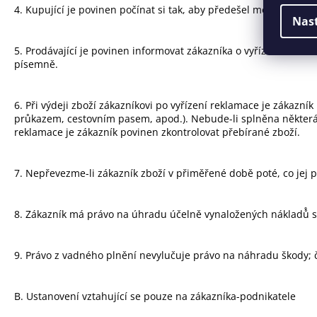
4. Kupující je povinen počínat si tak, aby předešel možným šk
Nas
5. Prodávající je povinen informovat zákazníka o vyřízení rekl
písemně.
6. Při výdeji zboží zákazníkovi po vyřízení reklamace je zákaz
průkazem, cestovním pasem, apod.). Nebude-li splněna některá z
reklamace je zákazník povinen zkontrolovat přebírané zboží.
7. Nepřevezme-li zákazník zboží v přiměřené době poté, co jej p
8. Zákazník má právo na úhradu účelně vynaložených nákladů̊ s
9. Právo z vadného plnění nevylučuje právo na náhradu škody;
B. Ustanovení vztahující se pouze na zákazníka-podnikatele