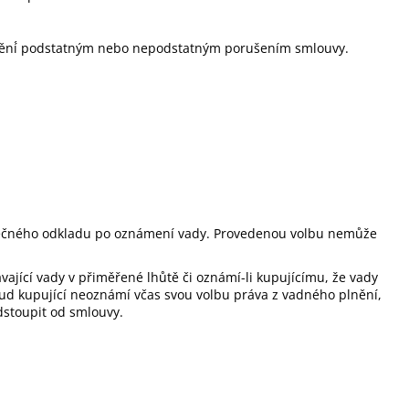
 plnění́ podstatným nebo nepodstatným porušením smlouvy.
zbytečného odkladu po oznámení vady. Provedenou volbu nemůže
ávající vady v přiměřené lhůtě či oznámí-li kupujícímu, že vady
ud kupující neoznámí včas svou volbu práva z vadného plnění,
dstoupit od smlouvy.