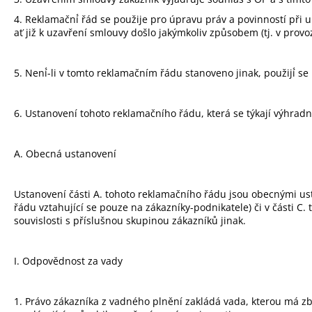
4. Reklamační́ řád se použije pro úpravu práv a povinností př
ať již k uzavření smlouvy došlo jakýmkoliv způsobem (tj. v prov
5. Není́-li v tomto reklamačním řádu stanoveno jinak, použijí́ se
6. Ustanovení tohoto reklamačního řádu, která se týkají výhradn
A. Obecná ustanovení
Ustanovení části A. tohoto reklamačního řádu jsou obecnými ust
řádu vztahující se pouze na zákazníky-podnikatele) či v části C
souvislosti s příslušnou skupinou zákazníků jinak.
I. Odpovědnost za vady
1. Právo zákazníka z vadného plnění zakládá vada, kterou má zbo