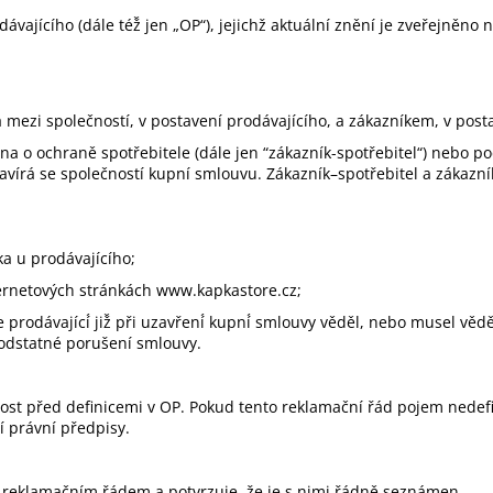
TRIKO BAUER CORE B SS CREW-YTH-BLK
HŮL BAUER S22 
(1059717)
JR
ávajícího (dále též̌ jen „OP“), jejichž aktuální znění je zveřejněn
799 Kč
3 999 Kč
Původně:
989 Kč
Původně:
5 499
mezi společností, v postavení prodávajícího, a zákazníkem, v posta
na o ochraně spotřebitele (dále jen “zákazník-spotřebitel“) nebo po
uzavírá se společností kupní smlouvu. Zákazník–spotřebitel a zákazn
ka u prodávajícího;
ernetových stránkách www.kapkastore.cz;
prodávající́ již̌ při uzavření́ kupní́ smlouvy věděl, nebo musel věd
epodstatné porušení smlouvy.
st před definicemi v OP. Pokud tento reklamační řád pojem nedefi
í právní předpisy.
o reklamačním řádem a potvrzuje, že je s nimi řádně seznámen.