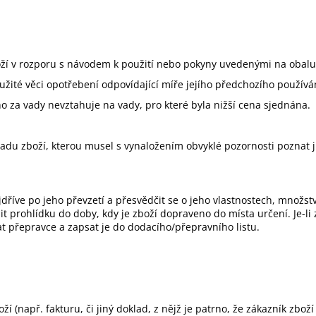
oží v rozporu s návodem k použití nebo pokyny uvedenými na obalu
ité věci opotřebení odpovídající míře jejího předchozího používán
 za vady nevztahuje na vady, pro které byla nižší cena sjednána.
du zboží, kterou musel s vynaložením obvyklé pozornosti poznat již 
dříve po jeho převzetí a přesvědčit se o jeho vlastnostech, množstv
it prohlídku do doby, kdy je zboží dopraveno do místa určení. Je-li
at přepravce a zapsat je do dodacího/přepravního listu.
ží (např. fakturu, či jiný doklad, z nějž je patrno, že zákazník zbož