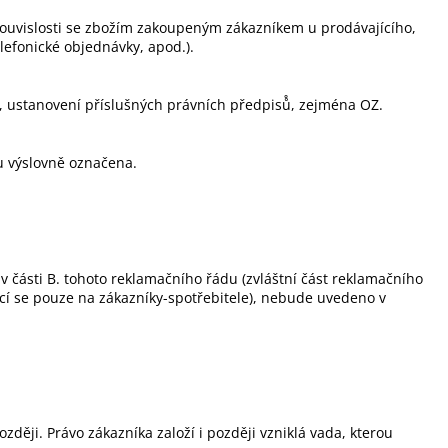
, v souvislosti se zbožím zakoupeným zákazníkem u prodávajícího,
lefonické objednávky, apod.).
, ustanovení příslušných právních předpisů̊, zejména OZ.
lu výslovně označena.
 části B. tohoto reklamačního řádu (zvláštní část reklamačního
jící se pouze na zákazníky-spotřebitele), nebude uvedeno v
ději. Právo zákazníka založí i později vzniklá vada, kterou