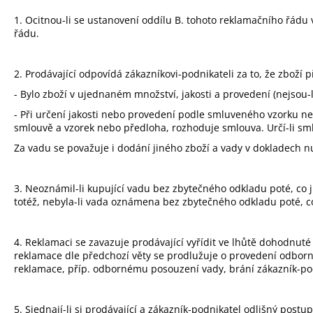
1. Ocitnou-li se ustanovení oddílu B. tohoto reklamačního řádu
řádu.
2. Prodávající odpovídá zákazníkovi-podnikateli za to, že zboží 
- Bylo zboží v ujednaném množství, jakosti a provedení (nejsou-l
- Při určení jakosti nebo provedení podle smluveného vzorku ne
smlouvě a vzorek nebo předloha, rozhoduje smlouva. Určí-li sml
Za vadu se považuje i dodání jiného zboží a vady v dokladech n
3. Neoznámil-li kupující vadu bez zbytečného odkladu poté, co ji
totéž, nebyla-li vada oznámena bez zbytečného odkladu poté, co j
4. Reklamaci se zavazuje prodávající vyřídit ve lhůtě dohodnu
reklamace dle předchozí věty se prodlužuje o provedení odbornéh
reklamace, příp. odbornému posouzení vady, brání zákazník-pod
5. Sjednají-li si prodávající a zákazník-podnikatel odlišný post