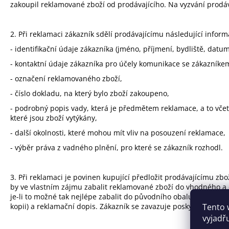
zakoupil reklamované zboží od prodávajícího. Na vyzvání prodá
2. Při reklamaci zákazník sdělí prodávajícímu následující inform
- identifikační údaje zákazníka (jméno, příjmení, bydliště, datu
- kontaktní údaje zákazníka pro účely komunikace se zákazníkem 
- označení reklamovaného zboží,
- číslo dokladu, na který bylo zboží zakoupeno,
- podrobný popis vady, která je předmětem reklamace, a to včet
které jsou zboží vytýkány,
- další okolnosti, které mohou mít vliv na posouzení reklamace,
- výběr práva z vadného plnění, pro které se zákazník rozhodl.
3. Při reklamaci je povinen kupující předložit prodávajícímu zb
by ve vlastním zájmu zabalit reklamované zboží do vhodného a 
je-li to možné tak nejlépe zabalit do původního obalu. Zásilka
kopii) a reklamační dopis. Zákazník se zavazuje poskytnout pr
Tento 
vyjadř