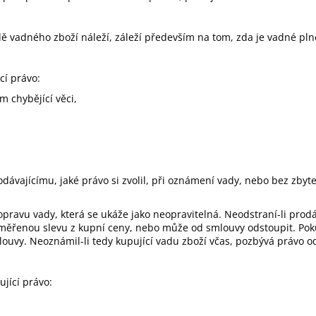
padě vadného zboží náleží, záleží především na tom, zda je vadné
cí právo:
 chybějící věci,
prodávajícímu, jaké právo si zvolil, při oznámení vady, nebo bez 
 opravu vady, která se ukáže jako neopravitelná. Neodstraní-li prod
iměřenou slevu z kupní ceny, nebo může od smlouvy odstoupit. Pok
uvy. Neoznámil-li tedy kupující vadu zboží včas, pozbývá právo o
jící právo: