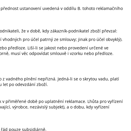
í přednost ustanovení uvedená v oddílu B. tohoto reklamačního
dnikateli, že v době, kdy zákazník-podnikatel zboží převzal:
ní vhodných pro účel patrný ze smlouvy; jinak pro účel obvyklý).
o předloze. Liší-li se jakost nebo provedení určené ve
porně, musí věc odpovídat smlouvě i vzorku nebo předloze.
 z vadného plnění nepřizná. Jedná-li se o skrytou vadu, platí
u let po odevzdání zboží.
k v přiměřené době po uplatnění reklamace. Lhůta pro vyřízení
ící, výrobce, nezávislý subjekt), a o dobu, kdy vyřízení
í řád pouze subsidiárně.