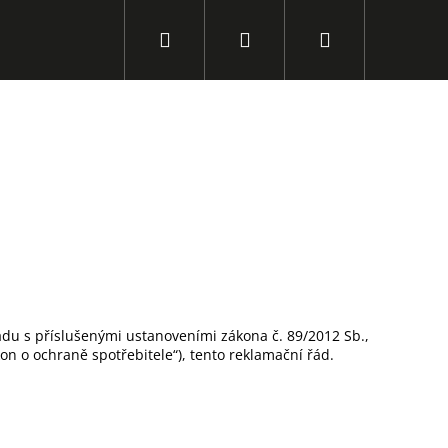
Hledat
Přihlášení
Nákupní
košík
ladu s příslušenými ustanoveními zákona č. 89/2012 Sb.,
on o ochraně spotřebitele“), tento reklamační řád.
Následující