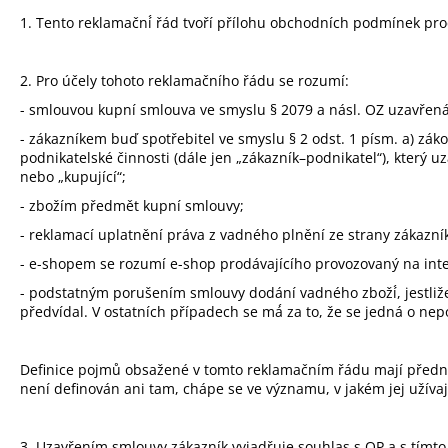
HŮL BAUER S22 NEXUS SLING GRIP
STICK SR - 77
1. Tento reklamační́ řád tvoří přílohu obchodních podmínek prod
6 199 Kč
Původně:
7 499 Kč
2. Pro účely tohoto reklamačního řádu se rozumí:
- smlouvou kupní smlouva ve smyslu § 2079 a násl. OZ uzavřená 
- zákazníkem buď spotřebitel ve smyslu § 2 odst. 1 písm. a) záko
podnikatelské činnosti (dále jen „zákazník–podnikatel“), který 
nebo „kupující“;
- zbožím předmět kupní smlouvy;
- reklamací uplatnění práva z vadného plnění ze strany zákazní
- e-shopem se rozumí e-shop prodávajícího provozovaný na int
- podstatným porušením smlouvy dodání vadného zboží́, jestliže 
předvídal. V ostatních případech se má́ za to, že se jedná o n
Definice pojmů obsažené v tomto reklamačním řádu mají předno
není definován ani tam, chápe se ve významu, v jakém jej užívaj
3. Uzavřením smlouvy zákazník vyjadřuje souhlas s OP a s tímt