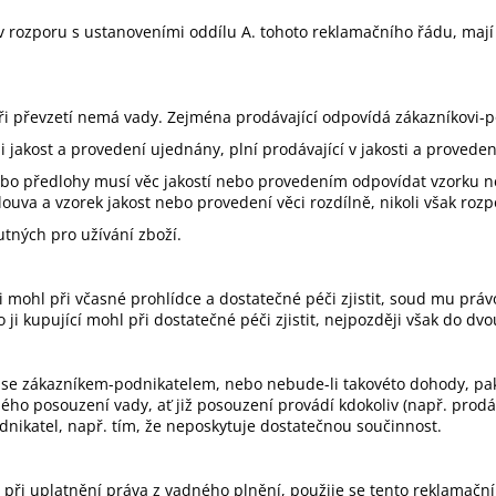
 v rozporu s ustanoveními oddílu A. tohoto reklamačního řádu, maj
při převzetí nemá vady. Zejména prodávající odpovídá zákazníkovi-po
i jakost a provedení ujednány, plní prodávající v jakosti a provede
bo předlohy musí věc jakostí nebo provedením odpovídat vzorku neb
ouva a vzorek jakost nebo provedení věci rozdílně, nikoli však roz
utných pro užívání zboží.
 mohl při včasné prohlídce a dostatečné péči zjistit, soud mu právo
i kupující mohl při dostatečné péči zjistit, nejpozději však do dvo
té se zákazníkem-podnikatelem, nebo nebude-li takovéto dohody, pa
o posouzení vady, ať již posouzení provádí kdokoliv (např. prodávaj
nikatel, např. tím, že neposkytuje dostatečnou součinnost.
up při uplatnění práva z vadného plnění, použije se tento reklamačn