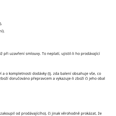
),
í).
při uzavření smlouvy. To neplatí, ujistil-li ho prodávající
í a o kompletnosti dodávky (tj. zda balení obsahuje vše, co
 zboží doručováno přepravcem a vykazuje-li zboží či jeho obal
í zakoupil od prodávajícího), či jinak věrohodně prokázat, že