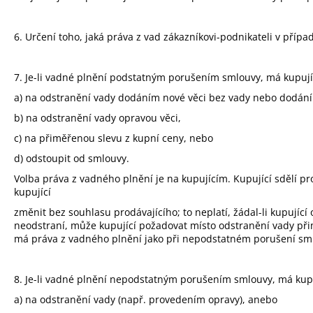
6. Určení toho, jaká práva z vad zákazníkovi-podnikateli v pří
7. Je-li vadné plnění podstatným porušením smlouvy, má kupují
a) na odstranění vady dodáním nové věci bez vady nebo dodáním
b) na odstranění vady opravou věci,
c) na přiměřenou slevu z kupní ceny, nebo
d) odstoupit od smlouvy.
Volba práva z vadného plnění je na kupujícím. Kupující sdělí 
kupující
změnit bez souhlasu prodávajícího; to neplatí, žádal-li kupující
neodstraní, může kupující požadovat místo odstranění vady př
má práva z vadného plnění jako při nepodstatném porušení smlo
8. Je-li vadné plnění nepodstatným porušením smlouvy, má kupu
a) na odstranění vady (např. provedením opravy), anebo