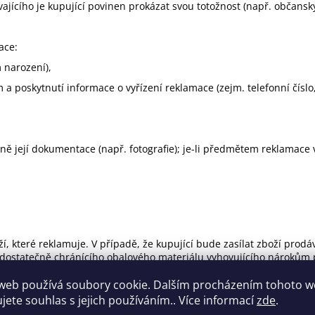
vajícího je kupující povinen prokázat svou totožnost (např. občan
ace:
m narození),
a poskytnutí informace o vyřízení reklamace (zejm. telefonní číslo,
ně její dokumentace (např. fotografie); je-li předmětem reklamace 
oží, které reklamuje. V případě, že kupující bude zasílat zboží pro
dostatečně chránícího obalového materiálu vyhovujícího nárokům p
 by měla obsahovat reklamované zboží (včetně kompletního příslušen
odávajícímu nezbytnou součinnost k provedení odborného posouzení 
web používá soubory cookie. Dalším procházením tohoto 
ujete souhlas s jejich používáním.. Více informací
zde
.