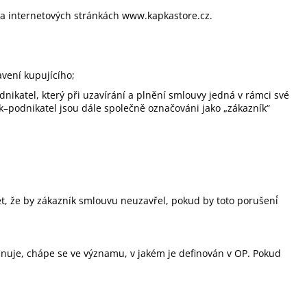
NEXUS SYNC GRIP STK-
o na internetových stránkách www.kapkastore.cz.
 Kč
vení kupujícího;
dnikatel, který při uzavírání a plnění smlouvy jedná v rámci své
ík–podnikatel jsou dále společně označováni jako „zákazník“
ět, že by zákazník smlouvu neuzavřel, pokud by toto porušení́
nuje, chápe se ve významu, v jakém je definován v OP. Pokud