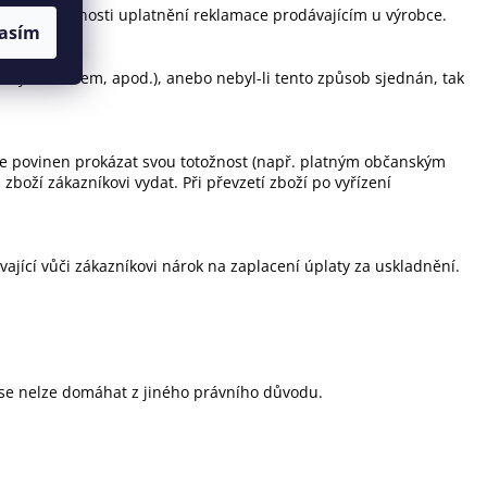
ží či nemožnosti uplatnění reklamace prodávajícím u výrobce.
asím
cky, e-mailem, apod.), anebo nebyl-li tento způsob sjednán, tak
e je povinen prokázat svou totožnost (např. platným občanským
oží zákazníkovi vydat. Při převzetí zboží po vyřízení
ající vůči zákazníkovi nárok na zaplacení úplaty za uskladnění.
 se nelze domáhat z jiného právního důvodu.