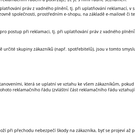
i uplatňování práv z vadného plnění́, tj. při uplatňování reklamací
ozovně společnosti, prostředním e-shopu, na základě e-mailové či te
 pro postup při reklamaci, tj. při uplatňování práv z vadného plnění́
ě určité skupiny zákazníků (např. spotřebitelů), jsou v tomto smys
anoveními, která se uplatní ve vztahu ke všem zákazníkům, pokud v
. tohoto reklamačního řádu (zvláštní část reklamačního řádu vztahu
ží při přechodu nebezpečí škody na zákazníka, byť se projeví až poz