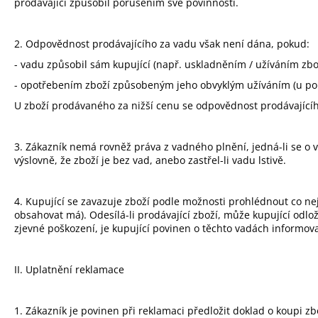
prodávající způsobil porušením své povinnosti.
2. Odpovědnost prodávajícího za vadu však není dána, pokud:
- vadu způsobil sám kupující (např. uskladněním / užíváním zb
- opotřebením zboží způsobeným jeho obvyklým užíváním (u použ
U zboží prodávaného za nižší cenu se odpovědnost prodávajícího
3. Zákazník nemá rovněž práva z vadného plnění, jedná-li se o va
výslovně, že zboží je bez vad, anebo zastřel-li vadu lstivě.
4. Kupující se zavazuje zboží podle možnosti prohlédnout co nej
obsahovat má). Odesílá-li prodávající zboží, může kupující odlož
zjevné poškození, je kupující povinen o těchto vadách informov
II. Uplatnění reklamace
1. Zákazník je povinen při reklamaci předložit doklad o koupi zbo