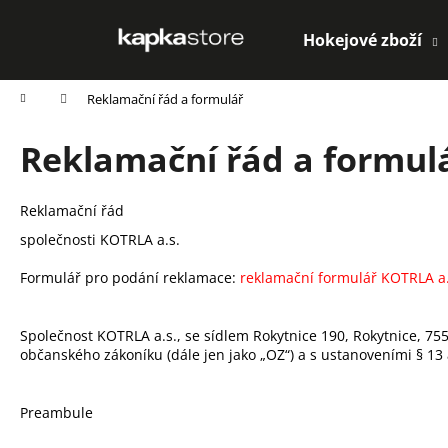
K
Přejít
na
o
Hokejové zboží
obsah
Zpět
Zpět
š
do
do
í
Domů
Reklamační řád a formulář
k
obchodu
obchodu
Reklamační řád a formul
Reklamační řád
společnosti KOTRLA a.s.
Formulář pro podání reklamace:
reklamační formulář KOTRLA a
Společnost KOTRLA a.s., se sídlem Rokytnice 190, Rokytnice, 755
občanského zákoníku (dále jen jako „OZ“) a s ustanoveními § 13 a
Preambule