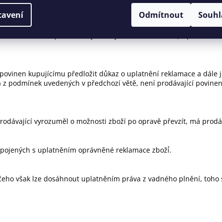
odám spočívajícím v nemožnosti dalšího prodeje reklamovaného zbo
tavení
Odmítnout
Souhl
amace, a to buďto způsobem sjednaným se zákazníkem (např. telefoni
ník povinen kupujícímu předložit důkaz o uplatnění reklamace a dál
 podmínek uvedených v předchozí větě, není prodávající povinen zb
rodávající vyrozuměl o možnosti zboží po opravě převzít, má prodáv
pojených s uplatněním oprávněné reklamace zboží́.
 čeho však lze dosáhnout uplatněním práva z vadného plnění, toho