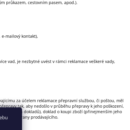
ským průkazem, cestovním pasem, apod.).
 e-mailový kontakt),
více vad, je nezbytné uvést v rámci reklamace veškeré vady,
dávajícímu za účelem reklamace přepravní službou, či poštou, měl
řepravy tak, aby nedošlo v průběhu přepravy k jeho poškození,
ství a všech dokladů), doklad o koupi zboží (přinejmenším jeho
vady ze strany prodávajícího.
webu