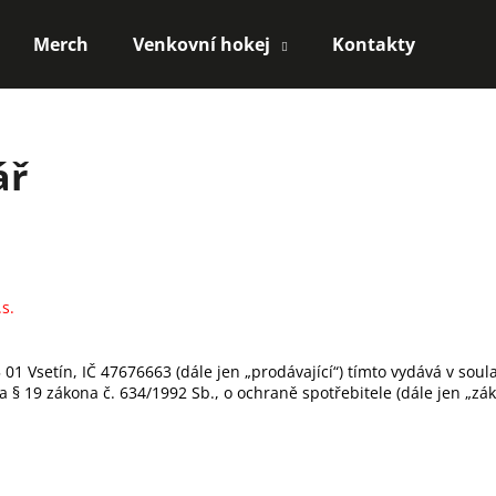
Merch
Venkovní hokej
Kontakty
Co potřebujete najít?
ář
HLEDAT
Doporučujeme
.s.
 01 Vsetín, IČ 47676663 (dále jen „prodávající“) tímto vydává v sou
 § 19 zákona č. 634/1992 Sb., o ochraně spotřebitele (dále jen „zák