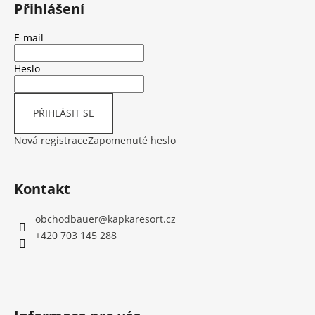
á
Přihlášení
p
a
E-mail
t
í
Heslo
PŘIHLÁSIT SE
Nová registrace
Zapomenuté heslo
Kontakt
obchodbauer
@
kapkaresort.cz
+420 703 145 288