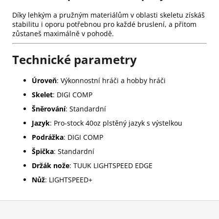
Díky lehkým a pružným materiálům v oblasti skeletu získáš
stabilitu i oporu potřebnou pro každé bruslení, a přitom
zůstaneš maximálně v pohodě.
Technické parametry
Úroveň
: Výkonnostní hráči a hobby hráči
Skelet
: DIGI COMP
Šněrování
: Standardní
Jazyk
: Pro-stock 40oz plstěný jazyk s výstelkou
Podrážka
: DIGI COMP
Špička
: Standardní
Držák nože
: TUUK LIGHTSPEED EDGE
Nůž
: LIGHTSPEED+
Z