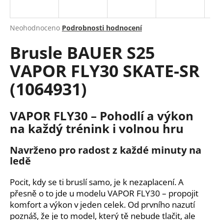
a
j
Průměrné
Neohodnoceno
Podrobnosti hodnocení
í
hodnocení
Brusle BAUER S25
produktu
t
je
?
VAPOR FLY30 SKATE-SR
0,0
z
(1064931)
5
hvězdiček.
VAPOR FLY30 – Pohodlí a výkon
HLEDAT
na každý trénink i volnou hru
Navrženo pro radost z každé minuty na
D
ledě
o
p
Pocit, kdy se ti bruslí samo, je k nezaplacení. A
o
přesně o to jde u modelu VAPOR FLY30 – propojit
r
komfort a výkon v jeden celek. Od prvního nazutí
u
poznáš, že je to model, který tě nebude tlačit, ale