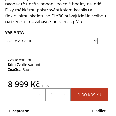
č
naopak tě udrží v pohodlí po celé hodiny na ledě.
u
Díky měkkému polstrování kolem kotníku a
j
flexibilnímu skeletu se FLY30 stávají ideální volbou
e
na trénink i na zábavné bruslení s přáteli.
m
e
VARIANTA
HŮL
BAUER
S22
NEXUS
Zvolte variantu
SYNC
Kód:
Zvolte variantu
GRIP
Značka:
Bauer
STK-
INT
8 999 Kč
4
/ ks
999
Měrná
Kč
DO KOŠÍKU
Původně:
cena:
6
699
Kč
Zeptat se
Sdílet