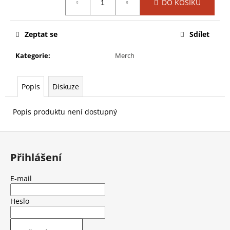
č
DO KOŠÍKU
cena:
u
j
e
Zeptat se
Sdílet
m
Kategorie
:
Merch
e
Popis
Diskuze
LOŽISKO
HI-
LO
Popis produktu není dostupný
RH
S19
ABEC
Z
7
á
BEARINGS
Přihlášení
(1054893)
p
599
a
E-mail
Kč
t
Původně:
949
í
Heslo
Kč