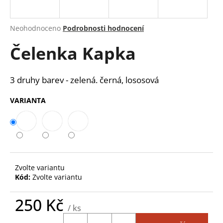
a
j
Průměrné
Neohodnoceno
Podrobnosti hodnocení
í
hodnocení
Čelenka Kapka
produktu
t
je
?
0,0
z
3 druhy barev - zelená. černá, lososová
5
hvězdiček.
VARIANTA
HLEDAT
D
Zvolte variantu
o
Kód:
Zvolte variantu
p
o
250 Kč
r
/ ks
u
Měrná