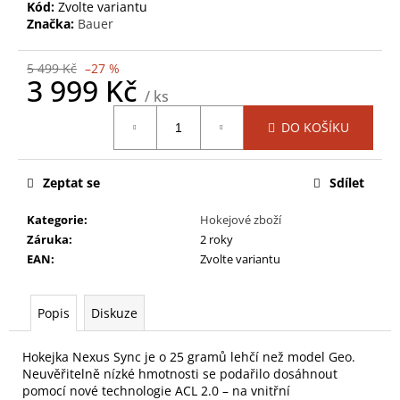
č
Kód:
Zvolte variantu
u
Značka:
Bauer
j
e
5 499 Kč
–27 %
m
3 999 Kč
/ ks
e
Měrná
DO KOŠÍKU
cena:
TRIKO
BAUER
Zeptat se
Sdílet
S20
ELITE
PADDED
Kategorie
:
Hokejové zboží
GOALIE
Záruka
:
2 roky
LS
TOP-
EAN
:
Zvolte variantu
YTH
(1054735)
Popis
Diskuze
2
799
Kč
Hokejka Nexus Sync je o 25 gramů lehčí než model Geo.
Původně:
Neuvěřitelně nízké hmotnosti se podařilo dosáhnout
4
299
pomocí nové technologie ACL 2.0 – na vnitřní