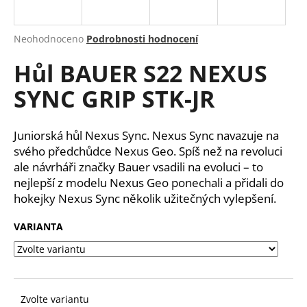
a
j
Průměrné
Neohodnoceno
Podrobnosti hodnocení
í
hodnocení
Hůl BAUER S22 NEXUS
produktu
t
je
?
SYNC GRIP STK-JR
0,0
z
5
hvězdiček.
Juniorská hůl Nexus Sync. Nexus Sync navazuje na
svého předchůdce Nexus Geo. Spíš než na revoluci
HLEDAT
ale návrháři značky Bauer vsadili na evoluci – to
nejlepší z modelu Nexus Geo ponechali a přidali do
hokejky Nexus Sync několik užitečných vylepšení.
D
VARIANTA
o
p
o
r
u
Zvolte variantu