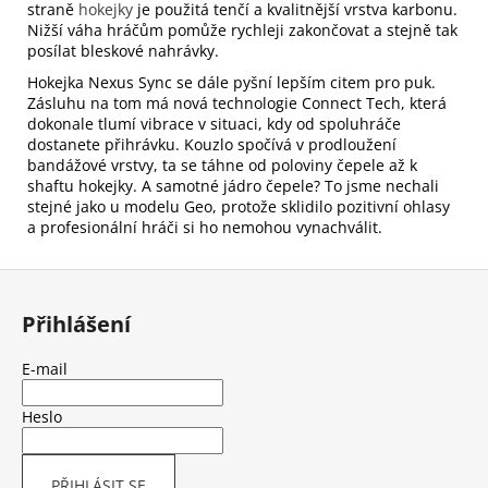
Kč
straně
hokejky
je použitá tenčí a kvalitnější vrstva karbonu.
Nižší váha hráčům pomůže rychleji zakončovat a stejně tak
posílat bleskové nahrávky.
Hokejka Nexus Sync se dále pyšní lepším citem pro puk.
Zásluhu na tom má nová technologie Connect Tech, která
dokonale tlumí vibrace v situaci, kdy od spoluhráče
dostanete přihrávku. Kouzlo spočívá v prodloužení
bandážové vrstvy, ta se táhne od poloviny čepele až k
shaftu hokejky.
A samotné jádro čepele? To jsme nechali
stejné jako u modelu Geo, protože sklidilo pozitivní ohlasy
a profesionální hráči si ho nemohou vynachválit.
Z
á
Přihlášení
p
a
E-mail
t
í
Heslo
PŘIHLÁSIT SE