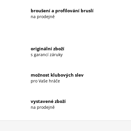
a
n
c
í
broušení a profilování bruslí
í
na prodejně
p
r
v
k
y
originální zboží
v
s garancí záruky
ý
p
i
možnost klubových slev
s
pro Vaše hráče
u
vystavené zboží
na prodejně
Z