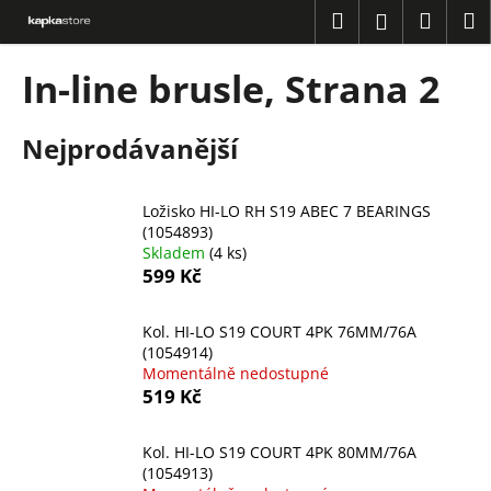
K
Přejít
Hledat
Náku
M
Přihlášení
na
o
obsah
Zpět
Zpět
košík
š
In-line brusle
, Strana 2
í
C
k
Nejprodávanější
o
p
o
Ložisko HI-LO RH S19 ABEC 7 BEARINGS
t
(1054893)
Skladem
(4 ks)
ř
599 Kč
e
b
Kol. HI-LO S19 COURT 4PK 76MM/76A
u
(1054914)
j
Momentálně nedostupné
519 Kč
e
t
Kol. HI-LO S19 COURT 4PK 80MM/76A
e
(1054913)
n