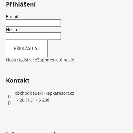
á
Přihlášení
p
a
E-mail
t
í
Heslo
PŘIHLÁSIT SE
Nová registrace
Zapomenuté heslo
Kontakt
obchodbauer
@
kapkaresort.cz
+420 703 145 288