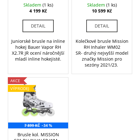
d
č
JR
WM02 SR
Skladem
(1 ks)
Skladem
(1 ks)
u
u
4 199 Kč
10 599 Kč
j
k
e
t
DETAIL
DETAIL
m
ů
e
Juniorské brusle na inline
Kolečkové brusle Mission
hokej Bauer Vapor RH
RH Inhaler WM02
X2.7R JR ocení náročnější
SR- druhý nejvyšší model
BRUSLE
BAUER
mladí inline hokejisté.
značky Mission pro
S22
sezóny 2021/23.
SUPREME
M4
SKATE-
AKCE
INT
VÝPRODEJ
6
899
Kč
Původně:
10
190
Kč
7 899 KČ
–34 %
Brusle kol. MISSION