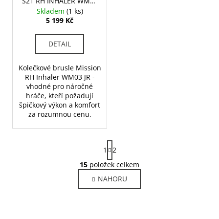
S21 RH INHALER WM03
SKATE - JR
Skladem
(1 ks)
5 199 Kč
DETAIL
Kolečkové brusle Mission
RH Inhaler WM03 JR -
vhodné pro náročné
hráče, kteří požadují
špičkový výkon a komfort
za rozumnou cenu.
S
1
2
t
r
15
položek celkem
O
á
v
NAHORU
n
l
k
o
á
v
d
á