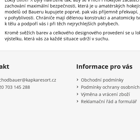
zachování maximální bezpečnosti, která je u amatérských hokejis
modelů od Baueru kupujete poprvé, pak vás příjemně překvapí, j
v pohyblivosti. Chrániče mají dělenou konstrukci a anatomicky tv
k tělu a podpoří vás i při těch nejrychlejších pohybech.
Kromě svěžích barev a celkového designového provedení se u lo
výstelku, která vás za každé situace udrží v suchu.
akt
Informace pro vás
chodbauer
@
kapkaresort.cz
Obchodní podmínky
20 703 145 288
Podmínky ochrany osobních
Výměna a vrácení zboží
Reklamační řád a formulář