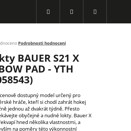
Hledat
Přihlášení
Nákupní
košík
rné
dnoceno
Podrobnosti hodnocení
cení
kty BAUER S21 X
ktu
BOW PAD - YTH
058543)
ček.
 cenově dostupný model určený pro
rské hráče, kteří si chodí zahrát hokej
ižně jednou až dvakrát týdně. Přesto
kávejte obyčejné a nudné lokty. Bauer X
Následující
řekvapí hned několika vlastnostmi, a
vším na poměry této výkonnostní