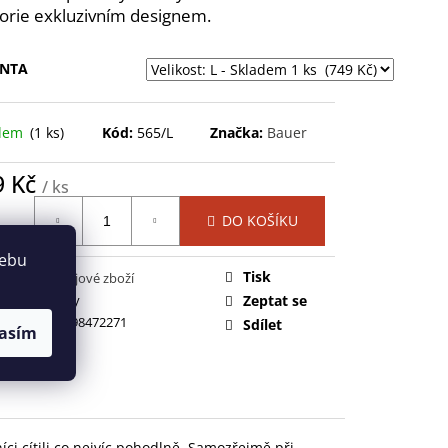
NEXUS SYNC GRIP STK-
orie exkluzivním designem.
 Kč
ANTA
adem
(1 ks)
Kód:
565/L
Značka:
Bauer
9 Kč
/ ks
ná
DO KOŠÍKU
:
webu
Tisk
gorie
:
Hokejové zboží
ka
:
2 roky
Zeptat se
688698472271
Sdílet
asím
níci cítili co nejvíc pohodlně. Samozřejmě při