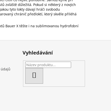
tů zvláště důležitá. Pokud si některý z nových
akou tyto lokty dávají hráči svobodu
arovaný chránič předloktí, který skvěle přiléhá
ktů Bauer X těšte i na sublimovanou hydrofobní
Vyhledávání
 údajů
HLEDAT