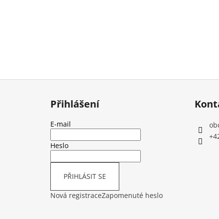
Z
á
Přihlášení
Kont
p
a
E-mail
ob
t
+4
í
Heslo
PŘIHLÁSIT SE
Nová registrace
Zapomenuté heslo