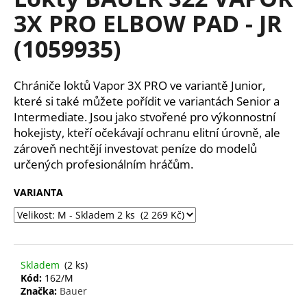
je
a
3X PRO ELBOW PAD - JR
0,0
z
j
(1059935)
5
í
hvězdiček.
t
Chrániče loktů Vapor 3X PRO ve variantě Junior,
?
které si také můžete pořídit ve variantách Senior a
Intermediate. Jsou jako stvořené pro výkonnostní
hokejisty, kteří očekávají ochranu elitní úrovně, ale
zároveň nechtějí investovat peníze do modelů
HLEDAT
určených profesionálním hráčům.
VARIANTA
D
o
p
o
Skladem
(2 ks)
r
Kód:
162/M
Značka:
Bauer
u