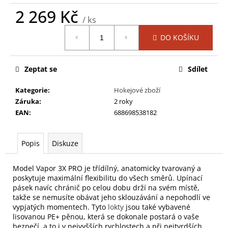
č
2 269 Kč
u
/ ks
j
Měrná
e
DO KOŠÍKU
cena:
m
e
Zeptat se
Sdílet
TRIKO
Kategorie
:
Hokejové zboží
BAUER
Záruka
:
2 roky
S20
EAN
:
688698538182
ELITE
PADDED
GOALIE
LS
Popis
Diskuze
TOP
SR
(BLK)
Model Vapor 3X PRO je třídílný, anatomicky tvarovaný a
(1054747)
poskytuje maximální flexibilitu do všech směrů. Upínací
3
pásek navíc chránič po celou dobu drží na svém místě,
099
takže se nemusíte obávat jeho sklouzávání a nepohodlí ve
Kč
vypjatých momentech. Tyto
lokty
jsou také vybavené
Původně:
lisovanou PE+ pěnou, která se dokonale postará o vaše
4
bezpečí, a to i v nejvyšších rychlostech a při nejtvrdších