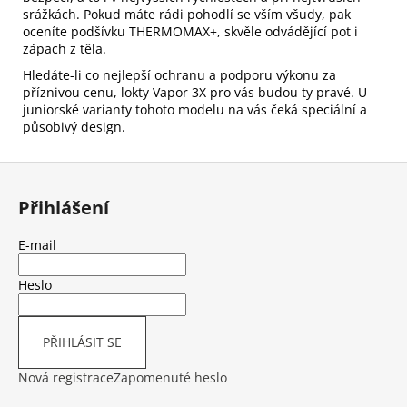
399
srážkách. Pokud máte rádi pohodlí se vším všudy, pak
Kč
oceníte podšívku THERMOMAX+, skvěle odvádějící pot i
zápach z těla.
Hledáte-li co nejlepší ochranu a podporu výkonu za
příznivou cenu, lokty Vapor 3X pro vás budou ty pravé. U
juniorské varianty tohoto modelu na vás čeká speciální a
působivý design.
Z
á
Přihlášení
p
a
E-mail
t
í
Heslo
PŘIHLÁSIT SE
Nová registrace
Zapomenuté heslo