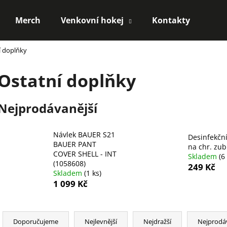
Merch
Venkovní hokej
Kontakty
í doplňky
Co potřebujete najít?
Ostatní doplňky
HLEDAT
Nejprodávanější
Návlek BAUER S21
Doporučujeme
Desinfekční
BAUER PANT
na chr. zu
COVER SHELL - INT
Skladem
(6
(1058608)
249 Kč
Skladem
(1 ks)
1 099 Kč
Ř
a
Doporučujeme
Nejlevnější
Nejdražší
Nejprodá