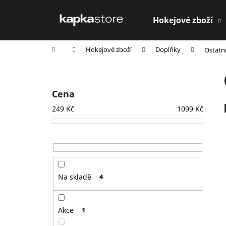
K
Přejít
na
o
Hokejové zboží
obsah
Zpět
Zpět
š
do
do
í
Domů
Hokejové zboží
Doplňky
Ostatn
k
obchodu
obchodu
P
o
s
Cena
t
249
Kč
1099
Kč
r
a
n
n
í
Na skladě
4
p
a
n
Akce
1
e