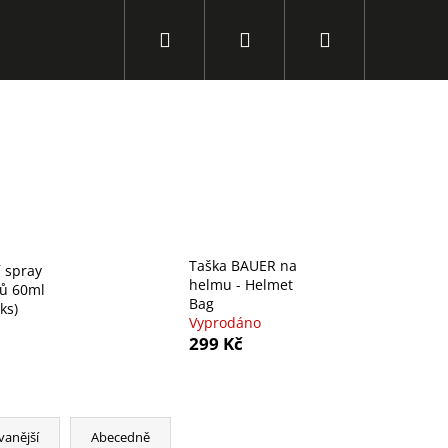
Hledat
Přihlášení
Nákupní
košík
Taška BAUER na
 spray
helmu - Helmet
bů 60ml
Bag
 ks)
Vyprodáno
299 Kč
Následující
vanější
Abecedně