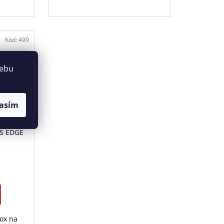
Kód:
499
webu
579 KČ
asím
–13 %
LS EDGE
box na