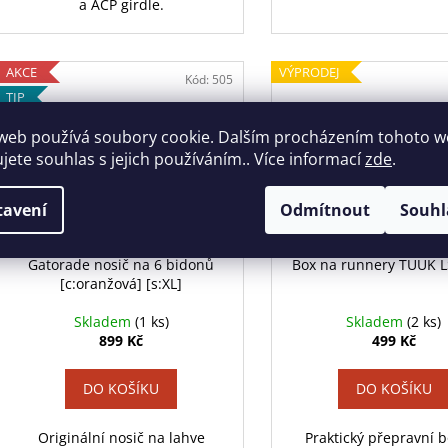
a ACP girdle.
AKCE
VÝPRODEJ
Kód:
505
TIP
web používá soubory cookie. Dalším procházením tohoto 
ujete souhlas s jejich používáním.. Více informací
zde
.
990 KČ
tavení
Odmítnout
Souhl
–9 %
Gatorade nosič na 6 bidonů
Box na runnery TUUK 
[c:oranžová] [s:XL]
Skladem
(1 ks)
Skladem
(2 ks)
899 Kč
499 Kč
DO KOŠÍKU
DO KOŠÍKU
Originální nosič na lahve
Praktický přepravní 