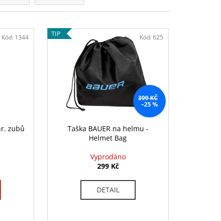
NEXUS SYNC GRIP STK-
 Kč
TIP
Kód:
1344
Kód:
625
399 KČ
–25 %
hr. zubů
Taška BAUER na helmu -
Helmet Bag
Vyprodáno
299 Kč
DETAIL