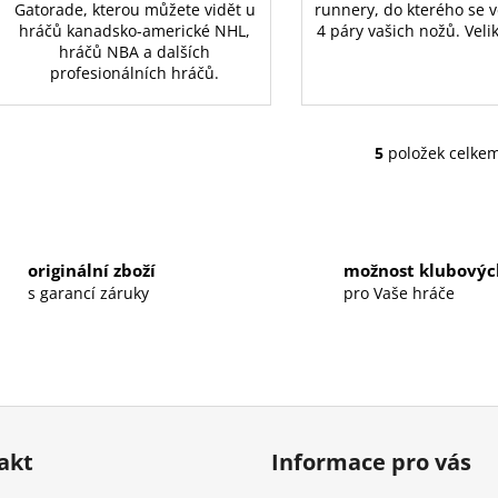
Gatorade, kterou můžete vidět u
runnery, do kterého se 
hráčů kanadsko-americké NHL,
4 páry vašich nožů. Veli
hráčů NBA a dalších
profesionálních hráčů.
5
položek celke
O
v
l
á
d
originální zboží
možnost klubovýc
a
s garancí záruky
pro Vaše hráče
c
í
p
r
v
k
y
akt
Informace pro vás
v