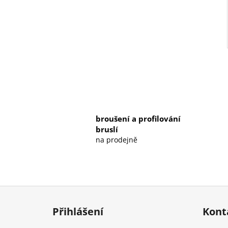
broušení a profilování
bruslí
na prodejně
Z
á
Přihlášení
Kont
p