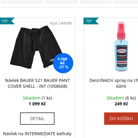
TRIKO BAUER CORE B SS CREW-YTH-BLK
HŮL BAUER S22 
z
(1059717)
JR
e
799 Kč
3 999 Kč
V
n
Původně:
989 Kč
Původně:
5 499
TIP
TIP
ý
Kód:
1449/M
í
p
p
i
r
s
o
p
1 769
d
r
KČ
–37 %
u
o
k
d
Návlek BAUER S21 BAUER PANT
Desinfekční spray na c
t
COVER SHELL - INT (1058608)
60ml
u
ů
k
Skladem
(1 ks)
Skladem
(6 ks)
t
1 099 Kč
249 Kč
ů
DETAIL
DO KOŠÍKU
Návlek na INTERMEDIATE kalhoty