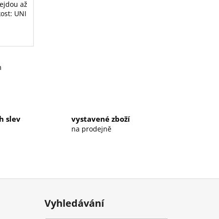
vejdou až
kost: UNI
m
h slev
vystavené zboží
na prodejně
Vyhledávání