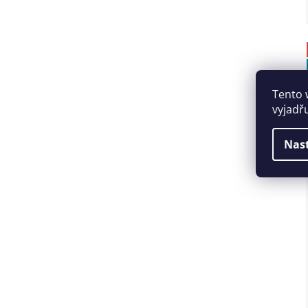
Tento 
vyjadř
Nas