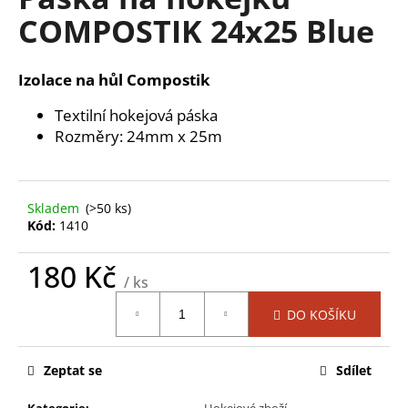
je
a
COMPOSTIK 24x25 Blue
0,0
z
j
5
í
hvězdiček.
Izolace na hůl Compostik
t
?
Textilní hokejová páska
Rozměry: 24mm x 25m
Skladem
(>50 ks)
HLEDAT
Kód:
1410
180 Kč
/ ks
D
Měrná
o
DO KOŠÍKU
cena:
p
o
r
Zeptat se
Sdílet
u