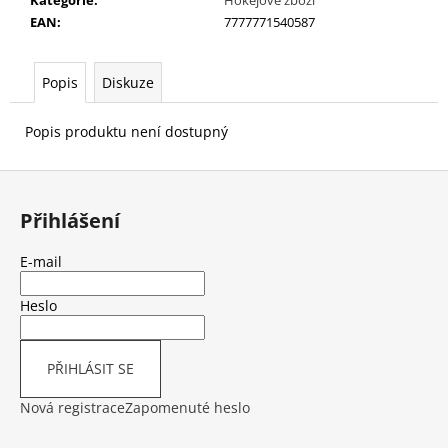
č
Kategorie
:
Hokejové zboží
u
EAN
:
7777771540587
j
e
Popis
Diskuze
m
e
Popis produktu není dostupný
BRUSLE
Z
BAUER
á
BTH19
Přihlášení
VAPOR
p
X2.9
a
SKATE
E-mail
-
t
SR
í
Heslo
7
999
Kč
Původně:
PŘIHLÁSIT SE
9
999
Nová registrace
Zapomenuté heslo
Kč