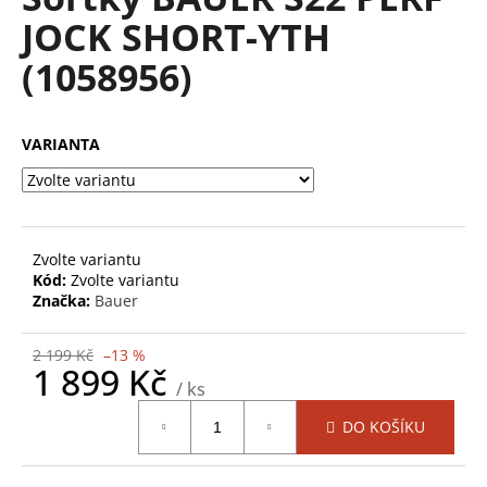
je
a
JOCK SHORT-YTH
0,0
z
j
(1058956)
5
í
hvězdiček.
t
?
VARIANTA
HLEDAT
Zvolte variantu
Kód:
Zvolte variantu
Značka:
Bauer
D
2 199 Kč
–13 %
o
1 899 Kč
/ ks
p
Měrná
o
DO KOŠÍKU
cena:
r
u