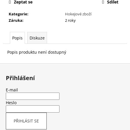
č
Zeptat se
Sdílet
u
j
Kategorie
:
Hokejové zboží
e
Záruka
:
2 roky
m
e
Popis
Diskuze
BRUSLE
Popis produktu není dostupný
BAUER
SUPREME
3S
Z
PRO
á
-
Přihlášení
INT
p
10
a
E-mail
299
t
Kč
Původně:
í
Heslo
13
499
Kč
PŘIHLÁSIT SE