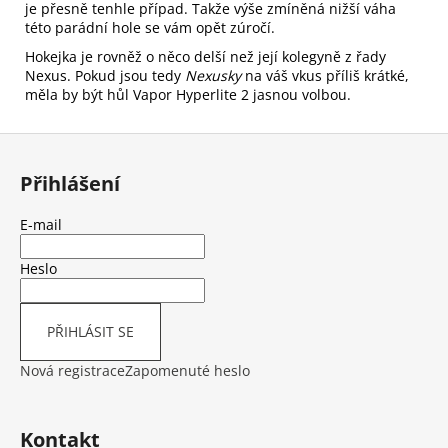
je přesně tenhle případ. Takže výše zmíněná nižší váha
této parádní hole se vám opět zúročí.
Hokejka je rovněž o něco delší než její kolegyně z řady
Nexus. Pokud jsou tedy
Nexusky
na váš vkus příliš krátké,
měla by být hůl Vapor Hyperlite 2 jasnou volbou.
Z
á
Přihlášení
p
a
E-mail
t
í
Heslo
PŘIHLÁSIT SE
Nová registrace
Zapomenuté heslo
Kontakt