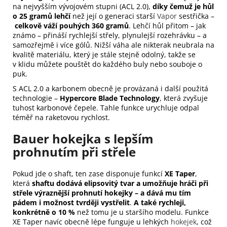
na nejvyšším vývojovém stupni (ACL 2.0),
díky čemuž je hůl
o 25 gramů lehčí
než její o generaci starší
Vapor
sestřička –
celkově váží pouhých 360 gramů
. Lehčí hůl přitom – jak
známo – přináší rychlejší střely, plynulejší rozehrávku – a
samozřejmě i více gólů. Nižší váha ale nikterak neubrala na
kvalitě materiálu, který je stále stejně odolný, takže se
v klidu můžete pouštět do každého buly nebo souboje o
puk.
S ACL 2.0 a karbonem obecně je provázaná i další použitá
technologie –
Hypercore Blade Technology
, která zvyšuje
tuhost karbonové čepele. Tahle funkce urychluje odpal
téměř na raketovou rychlost.
Bauer hokejka s lepším
prohnutím při střele
Pokud jde o shaft, ten zase disponuje funkcí
XE Taper
,
která
shaftu dodává elipsovitý tvar a umožňuje hráči při
střele výraznější prohnutí hokejky – a dává mu tím
pádem i možnost tvrději vystřelit
.
A
také rychleji,
konkrétně o 10 %
než tomu je u staršího modelu. Funkce
XE Taper navíc obecně lépe funguje u lehkých
hokejek
, což