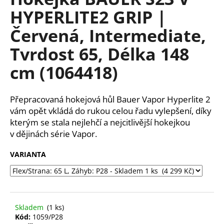
je
a
HYPERLITE2 GRIP |
0,0
z
j
Červená, Intermediate,
5
í
hvězdiček.
Tvrdost 65, Délka 148
t
?
cm (1064418)
Přepracovaná hokejová hůl Bauer Vapor Hyperlite 2
vám opět vkládá do rukou celou řadu vylepšení, díky
HLEDAT
kterým se stala nejlehčí a nejcitlivější hokejkou
v dějinách série Vapor.
VARIANTA
D
o
p
o
r
Skladem
(1 ks)
u
Kód:
1059/P28