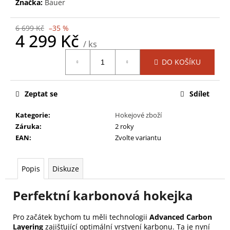
č
Značka:
Bauer
u
j
6 699 Kč
–35 %
e
4 299 Kč
/ ks
m
Měrná
e
DO KOŠÍKU
cena:
HŮL
Zeptat se
Sdílet
BAUER
S21
VAPOR
Kategorie
:
Hokejové zboží
X3.7
Záruka
:
2 roky
GRIP
EAN
:
Zvolte variantu
STICK-
INT
1
Popis
Diskuze
399
Kč
Původně:
Perfektní karbonová hokejka
2
799
Kč
Pro začátek bychom tu měli technologii
Advanced Carbon
Layering
zajišťující optimální vrstvení karbonu. Ta je nyní