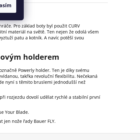
asím
hráče
 hráče. Pro základ boty byl použit CURV
tní materiál na světě. Ten nejen že odolá všem
vyztuží patu a kotník. A navíc potěší svou
omovým holderem
noznačně Powerly holder. Ten je díky svému
danou, takřka revoluční flexibilitu. Nečekaná
de nyní s těmito bruslemi jednodušší než
i rozjezdu dovolí udělat rychlé a stabilní první
se Your Blade.
ut jen nože řady Bauer FLY.