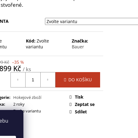
NEXUS SYNC GRIP STK-
) stvořené.
 Kč
ANTA
e
Kód:
Zvolte
Značka:
antu
variantu
Bauer
99 Kč
–35 %
 899 Kč
/ ks
ná
DO KOŠÍKU
:
Tisk
gorie
:
Hokejové zboží
ka
:
2 roky
Zeptat se
Zvolte variantu
Sdílet
webu