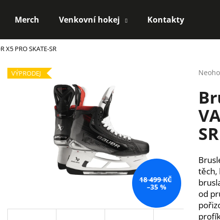
Merch
Venkovní hokej
Kontakty
OR X5 PRO SKATE-SR
Co potřebujete najít?
Průmě
Neoho
VÝPRODEJ
hodno
Br
produ
HLEDAT
je
VA
0,0
z
SR
5
Doporučujeme
hvězdi
Brusl
těch,
18 499 KČ
brusl
–35 %
od pr
pořiz
profí