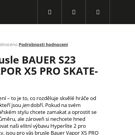
Hledat
Přihlášení
Nákupní
košík
rné
dnoceno
Podrobnosti hodnocení
cení
usle BAUER S23
ktu
POR X5 PRO SKATE-
ček.
ení – to je to, co rozděluje skvělé hráče od
 kteří jsou
jen
dobří. Pokud na svém
ařském stylu chcete zamakat a oprostit se
ůměru, ale zároveň si nechcete hned
Následující
ovat naši elitní výbavu Hyperlite 2 pro
ky, jsou pro vás brusle Bauer Vapor X5 PRO