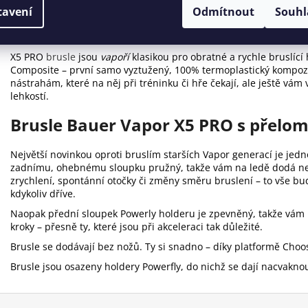
tavení
Odmítnout
Souhl
Hokejové brusle pro hbité a rychlé 
X5 PRO
brusle
jsou
vapoří
klasikou pro obratné a rychle bruslící
Composite – první samo vyztužený, 100% termoplastický kompozi
nástrahám, které na něj při tréninku či hře čekají, ale ještě vám 
lehkostí.
Brusle Bauer Vapor X5 PRO s přel
Největší novinkou oproti bruslím starších Vapor generací je jed
zadnímu, ohebnému sloupku pružný, takže vám na ledě dodá neví
zrychlení, spontánní otočky či změny směru bruslení – to vše bu
kdykoliv dříve.
Naopak přední sloupek Powerly holderu je zpevněný, takže vám př
kroky – přesně ty, které jsou při akceleraci tak důležité.
Brusle se dodávají bez nožů. Ty si snadno – díky platformě Choo
Brusle jsou osazeny holdery Powerfly, do nichž se dají nacvakno