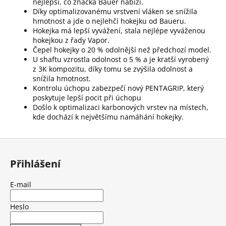
nejlepší, co značka Bauer nabízí.
Díky optimalizovanému vrstvení vláken se snížila
hmotnost a jde o nejlehčí hokejku od Baueru.
Hokejka má lepší vyvážení, stala nejlépe vyváženou
hokejkou z řady Vapor.
Čepel hokejky o 20 % odolnější než předchozí model.
U shaftu vzrostla odolnost o 5 % a je kratší vyrobený
z 3K kompozitu, díky tomu se zvýšila odolnost a
snížila hmotnost.
Kontrolu úchopu zabezpečí nový PENTAGRIP, který
poskytuje lepší pocit při úchopu
Došlo k optimalizaci karbonových vrstev na místech,
kde dochází k největšímu namáhání hokejky.
Z
á
Přihlášení
p
a
E-mail
t
í
Heslo