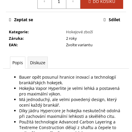
č
DO KOŠÍKU
cena:
u
j
e
Zeptat se
Sdílet
m
Kategorie
:
Hokejové zboží
e
Záruka
:
2 roky
EAN
:
Zvolte variantu
BRUSLE
BAUER
SUPREME
Popis
Diskuze
3S
PRO
-
Bauer opět posunul hranice inovací a technologií
INT
brankářských hokejek.
Hokejka Vapor Hyperlite je velmi lehká a postavená
10
299
pro maximální výkon.
Kč
Má jednoduchý, ale velmi povedený design, který
Původně:
ocení každý brankář.
13
Díky jádru Hypercore je hokejka neskutečně odolná
499
při zachování maximální lehkosti a skvělého citu.
Kč
Použitá technologie Advanced Carbon Layering a
Textreme Construction dělají z shaftu a čepele to