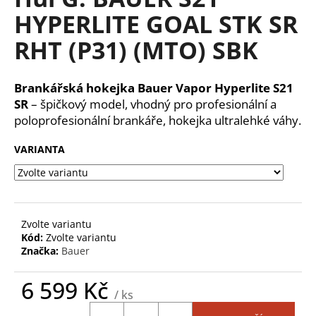
je
a
HYPERLITE GOAL STK SR
0,0
z
j
RHT (P31) (MTO) SBK
5
í
hvězdiček.
t
Brankářská hokejka Bauer Vapor Hyperlite S21
?
SR
– špičkový model, vhodný pro profesionální a
poloprofesionální brankáře, hokejka ultralehké váhy.
VARIANTA
HLEDAT
D
Zvolte variantu
Kód:
Zvolte variantu
o
Značka:
Bauer
p
o
6 599 Kč
r
/ ks
u
Měrná