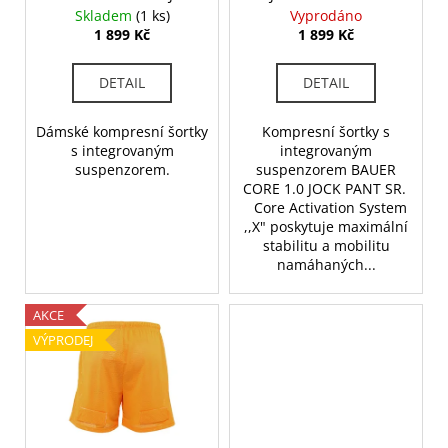
d
č
SHORT - BLK (1054402)
(1059321)
Skladem
(1 ks)
Vyprodáno
u
u
1 899 Kč
1 899 Kč
j
k
e
t
DETAIL
DETAIL
m
ů
e
Dámské kompresní šortky
Kompresní šortky s
s integrovaným
integrovaným
suspenzorem.
suspenzorem BAUER
HOKEJKA
BAUER
CORE 1.0 JOCK PANT SR.
S23
Core Activation System
V
,,X" poskytuje maximální
HYPERLITE2
stabilitu a mobilitu
GRIP
namáhaných...
|
ČERVENÁ,
INTERMEDIATE,
AKCE
TVRDOST
65,
VÝPRODEJ
DÉLKA
148
CM
(1064418)
4