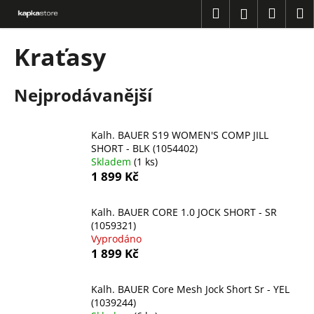
K
Přejít
Hledat
Náku
M
Přihlášení
na
o
obsah
Zpět
Zpět
košík
š
Kraťasy
í
C
k
Nejprodávanější
o
p
o
Kalh. BAUER S19 WOMEN'S COMP JILL
t
SHORT - BLK (1054402)
Skladem
(1 ks)
ř
1 899 Kč
e
b
Kalh. BAUER CORE 1.0 JOCK SHORT - SR
u
(1059321)
j
Vyprodáno
1 899 Kč
e
t
Kalh. BAUER Core Mesh Jock Short Sr - YEL
e
(1039244)
n