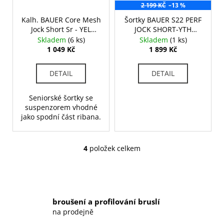
299
2 199 KČ
–13 %
Kč
Původně:
Kalh. BAUER Core Mesh
Šortky BAUER S22 PERF
6
Jock Short Sr - YEL
JOCK SHORT-YTH
699
(1039244)
(1058956)
Skladem
(6 ks)
Skladem
(1 ks)
Kč
1 049 Kč
1 899 Kč
DETAIL
DETAIL
Seniorské šortky se
suspenzorem vhodné
jako spodní část ribana.
4
položek celkem
O
v
l
á
d
broušení a profilování bruslí
a
na prodejně
c