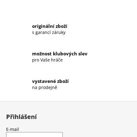
í
p
r
v
originální zboží
k
s garancí záruky
y
v
ý
možnost klubových slev
p
pro Vaše hráče
i
s
u
vystavené zboží
na prodejně
Z
á
Přihlášení
p
a
E-mail
t