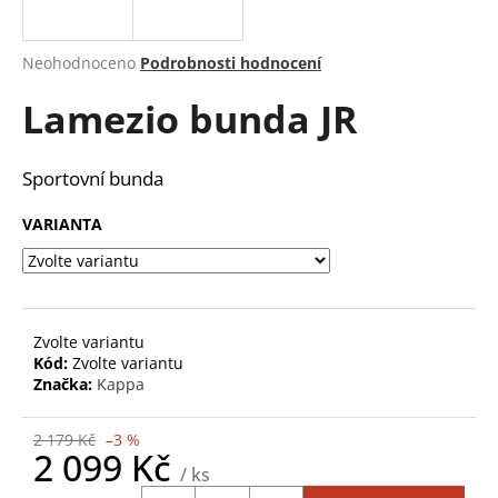
a
j
Průměrné
Neohodnoceno
Podrobnosti hodnocení
í
hodnocení
Lamezio bunda JR
produktu
t
je
?
0,0
z
Sportovní bunda
5
hvězdiček.
VARIANTA
HLEDAT
Zvolte variantu
D
Kód:
Zvolte variantu
o
Značka:
Kappa
p
o
2 179 Kč
–3 %
r
2 099 Kč
/ ks
u
Měrná