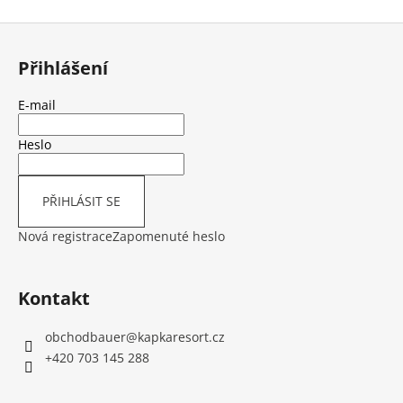
299
Kč
Z
Původně:
6
á
Přihlášení
699
p
Kč
a
E-mail
t
í
Heslo
PŘIHLÁSIT SE
Nová registrace
Zapomenuté heslo
Kontakt
obchodbauer
@
kapkaresort.cz
+420 703 145 288