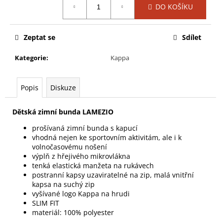
č
DO KOŠÍKU
cena:
u
j
e
Zeptat se
Sdílet
m
e
Kategorie
:
Kappa
HOKEJKA
Popis
Diskuze
BAUER
S23
V
Dětská zimní bunda LAMEZIO
HYPERLITE2
GRIP
prošívaná zimní bunda s kapucí
|
vhodná nejen ke sportovním aktivitám, ale i k
ČERVENÁ,
volnočasovému nošení
INTERMEDIATE,
výplň z hřejivého mikrovlákna
TVRDOST
tenká elastická manžeta na rukávech
65,
postranní kapsy uzaviratelné na zip, malá vnitřní
DÉLKA
kapsa na suchý zip
148
CM
vyšívané logo Kappa na hrudi
(1064418)
SLIM FIT
materiál: 100% polyester
4