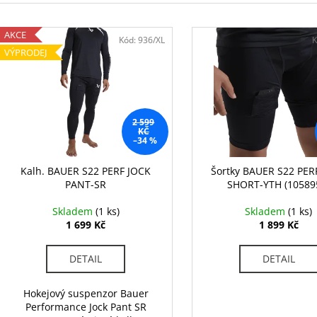
TRIKO BAUER CORE B SS CREW-YTH-BLK
HŮL BAUER S22 
e
(1059717)
JR
V
n
799 Kč
3 999 Kč
AKCE
ý
Kód:
936/XL
K
Původně:
989 Kč
Původně:
5 499
í
VÝPRODEJ
p
p
i
r
s
o
p
2 599
d
r
KČ
–34 %
u
o
k
d
Kalh. BAUER S22 PERF JOCK
Šortky BAUER S22 PER
t
PANT-SR
SHORT-YTH (10589
u
ů
k
Skladem
(1 ks)
Skladem
(1 ks)
t
1 699 Kč
1 899 Kč
ů
DETAIL
DETAIL
Hokejový suspenzor Bauer
Performance Jock Pant SR