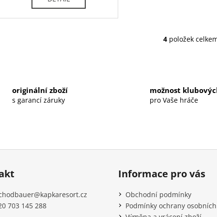
4
položek celke
O
v
l
á
d
originální zboží
možnost klubovýc
a
s garancí záruky
pro Vaše hráče
c
í
p
r
v
k
y
akt
Informace pro vás
v
ý
chodbauer
@
kapkaresort.cz
Obchodní podmínky
p
20 703 145 288
Podmínky ochrany osobních
i
Výměna a vrácení zboží