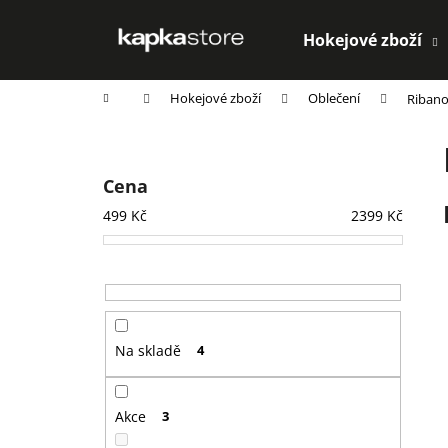
K
Přejít
na
o
Hokejové zboží
obsah
Zpět
Zpět
š
do
do
í
Domů
Hokejové zboží
Oblečení
Riban
k
obchodu
obchodu
P
o
s
Cena
t
499
Kč
2399
Kč
r
a
n
n
í
Na skladě
4
p
a
n
Akce
3
e