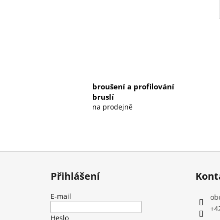
broušení a profilování
bruslí
na prodejně
Z
á
Přihlášení
Kont
p
a
E-mail
ob
t
+4
Heslo