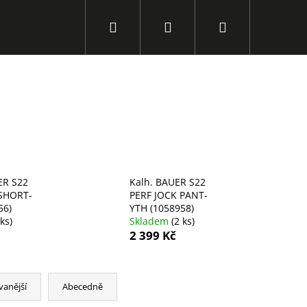
Hledat
Přihlášení
Nákupní
košík
ER S22
Kalh. BAUER S22
 SHORT-
PERF JOCK PANT-
56)
YTH (1058958)
 ks)
Skladem
(2 ks)
2 399 Kč
Následující
vanější
Abecedně