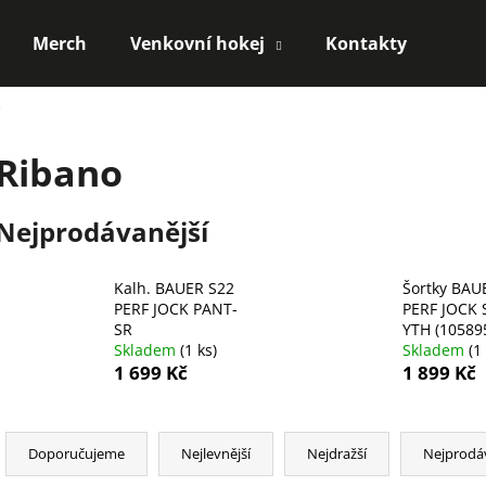
Merch
Venkovní hokej
Kontakty
o
Co potřebujete najít?
Ribano
HLEDAT
Nejprodávanější
Kalh. BAUER S22
Šortky BAU
Doporučujeme
PERF JOCK PANT-
PERF JOCK
SR
YTH (10589
Skladem
(1 ks)
Skladem
(1
1 699 Kč
1 899 Kč
Ř
a
Doporučujeme
Nejlevnější
Nejdražší
Nejprodá
z