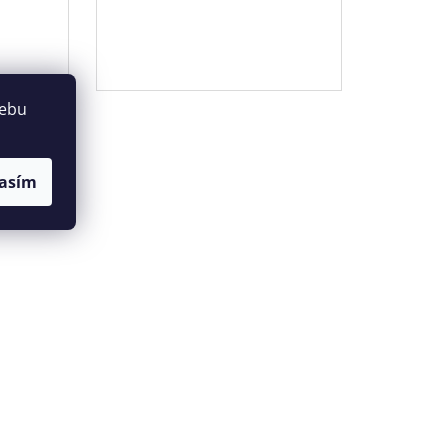
webu
asím