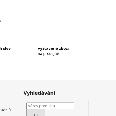
m
h slev
vystavené zboží
na prodejně
Vyhledávání
 údajů