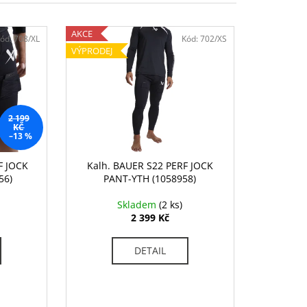
NEXUS SYNC GRIP STK-
AKCE
ód:
708/XL
Kód:
702/XS
 Kč
VÝPRODEJ
2 199
KČ
–13 %
F JOCK
Kalh. BAUER S22 PERF JOCK
56)
PANT-YTH (1058958)
Skladem
(2 ks)
2 399 Kč
DETAIL