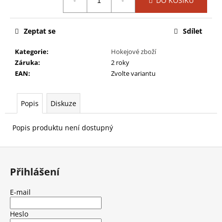
č
DO KOŠÍKU
cena:
u
j
Zeptat se
Sdílet
e
m
Kategorie
:
Hokejové zboží
e
Záruka
:
2 roky
EAN
:
Zvolte variantu
BRUSLE
KOL.
MISSION
Popis
Diskuze
S21
RH
INHALER
Popis produktu není dostupný
WM03
SKATE
Z
-
JR
á
Přihlášení
5
p
199
a
Kč
E-mail
Původně:
t
7
í
Heslo
899