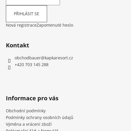
Kč
PŘIHLÁSIT SE
Nová registrace
Zapomenuté heslo
Kontakt
obchodbauer
@
kapkaresort.cz
+420 703 145 288
Informace pro vás
Obchodní podmínky
Podmínky ochrany osobních údajů
Výměna a vrácení zboží
Reklamační řád a formulář