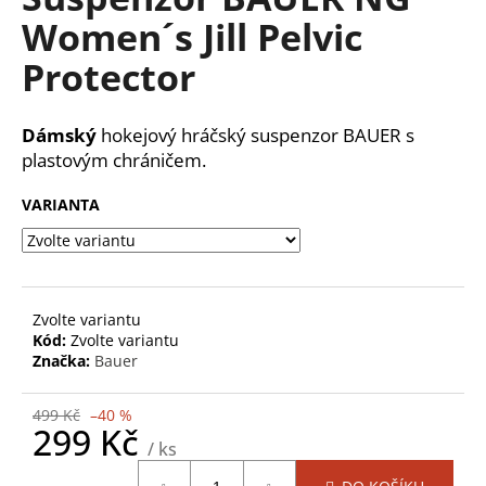
je
a
Women´s Jill Pelvic
0,0
z
j
Protector
5
í
hvězdiček.
t
Dámský
hokejový hráčský suspenzor BAUER s
?
plastovým chráničem.
VARIANTA
HLEDAT
Zvolte variantu
Kód:
Zvolte variantu
D
Značka:
Bauer
o
p
o
499 Kč
–40 %
299 Kč
r
/ ks
u
Měrná