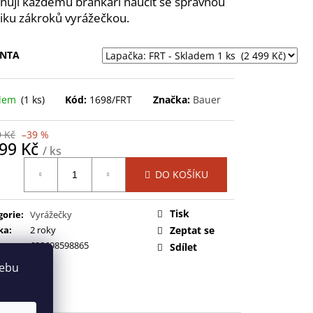
ují každému brankáři naučit se správnou
NEXUS SYNC GRIP STK-
iku zákroků vyrážečkou.
 Kč
ANTA
adem
(1 ks)
Kód:
1698/FRT
Značka:
Bauer
9 Kč
–39 %
499 Kč
/ ks
ná
DO KOŠÍKU
:
Tisk
gorie
:
Vyrážečky
ka
:
2 roky
Zeptat se
688698598865
Sdílet
webu