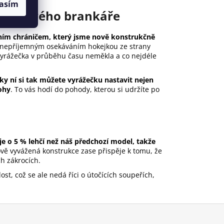
asím
hokejového brankáře
ním chráničem, který jsme nově konstrukčně
ak nepříjemným osekáváním hokejkou ze strany
vyrážečka v průběhu času neměkla a co nejdéle
ky ní si tak můžete vyrážečku nastavit nejen
lohy
. To vás hodí do pohody, kterou si udržíte po
je o 5 % lehčí než náš předchozí model, takže
ově vyvážená konstrukce zase přispěje k tomu, že
ch zákrocích.
t, což se ale nedá říci o útočících soupeřích,