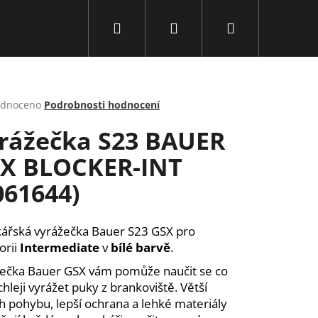
Hledat
Přihlášení
Nákupní
košík
rné
dnoceno
Podrobnosti hodnocení
cení
rážečka S23 BAUER
ktu
X BLOCKER-INT
061644)
ček.
ářská vyrážečka Bauer S23 GSX pro
orii
Intermediate
v
bílé barvě
.
ečka Bauer GSX vám pomůže naučit se co
Následující
chleji vyrážet puky z brankoviště. Větší
h pohybu, lepší ochrana a lehké materiály