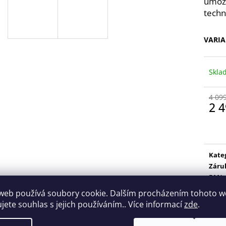
umožň
TRIKO BAUER CORE B SS CREW-YTH-BLK
HŮL BAUER S22 
(1059717)
JR
techn
799 Kč
3 999 Kč
Původně:
989 Kč
Původně:
5 499
VARI
Skl
4 09
2 
Měr
cena
Kate
Záru
EAN
:
web používá soubory cookie. Dalším procházením tohoto 
ujete souhlas s jejich používáním.. Více informací
zde
.
Popis
Diskuze