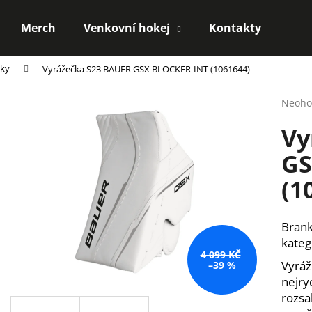
Merch
Venkovní hokej
Kontakty
čky
Vyrážečka S23 BAUER GSX BLOCKER-INT (1061644)
Co potřebujete najít?
Průmě
Neoho
hodno
Vy
produ
HLEDAT
je
GS
0,0
z
(1
5
Doporučujeme
hvězdi
Brank
kateg
4 099 KČ
Vyráž
–39 %
nejry
rozsa