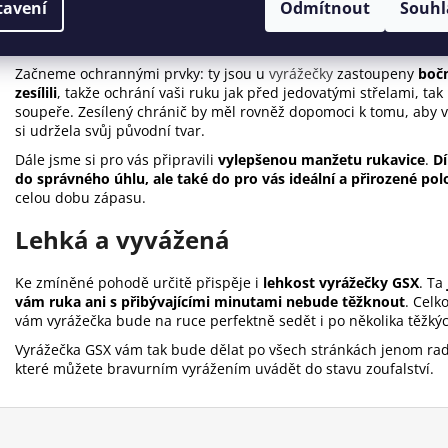
tavení
Odmítnout
Souhl
Vyrážečka, která ochrání každého 
Začneme ochrannými prvky: ty jsou u
vyrážečky
zastoupeny
boč
zesílili
, takže ochrání vaši ruku jak před jedovatými střelami, t
soupeře. Zesílený chránič by měl rovněž dopomoci k tomu, aby 
si udržela svůj původní tvar.
Dále jsme si pro vás připravili
vylepšenou manžetu rukavice
.
Dí
do správného úhlu, ale také do pro vás ideální a přirozené po
celou dobu zápasu.
Lehká a vyvážená
Ke zmíněné pohodě určitě přispěje i
lehkost vyrážečky GSX
. Ta
vám ruka ani s přibývajícími minutami nebude těžknout
. Celk
vám vyrážečka bude na ruce perfektně sedět i po několika těžký
Vyrážečka GSX vám tak bude dělat po všech stránkách jenom rados
které můžete bravurním vyrážením uvádět do stavu zoufalství.