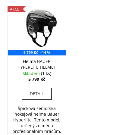
p
a
V
AKCE
r
j
ý
o
í
p
d
t
i
u
?
s
k
p
t
r
6 799 KČ
–14 %
ů
o
Helma BAUER
HYPERLITE HELMET
d
HLEDAT
Skladem
(1 ks)
u
5 799 Kč
k
t
DETAIL
D
ů
o
Špičková seniorská
p
hokejová helma Bauer
o
Hyperlite. Tento model,
r
určený zejména
u
profesionálním hráčům,