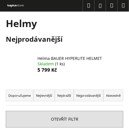
K
Přejít
Hledat
Náku
M
Přihlášení
na
o
obsah
Zpět
Zpět
košík
š
Helmy
í
C
k
Nejprodávanější
o
p
o
Helma BAUER HYPERLITE HELMET
t
Skladem
(1 ks)
ř
5 799 Kč
e
b
Ř
u
a
Doporučujeme
Nejlevnější
Nejdražší
Nejprodávanější
Abecedně
j
z
e
e
t
n
OTEVŘÍT FILTR
e
í
n