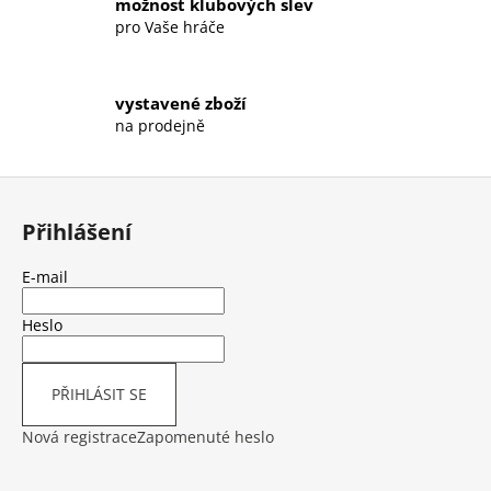
možnost klubových slev
Kč
p
pro Vaše hráče
i
s
u
vystavené zboží
na prodejně
Z
á
Přihlášení
p
a
E-mail
t
í
Heslo
PŘIHLÁSIT SE
Nová registrace
Zapomenuté heslo