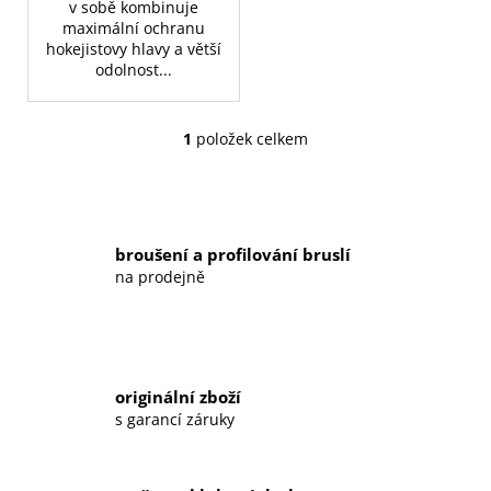
č
v sobě kombinuje
u
maximální ochranu
j
hokejistovy hlavy a větší
odolnost...
e
m
e
1
položek celkem
O
v
BRUSLE
l
KOL.
á
BAUER
d
S'21
broušení a profilování bruslí
VAPOR
a
na prodejně
3X
c
RH
í
SKATE
-
p
INT
r
6
v
originální zboží
799
k
s garancí záruky
Kč
y
Původně:
v
11
499
ý